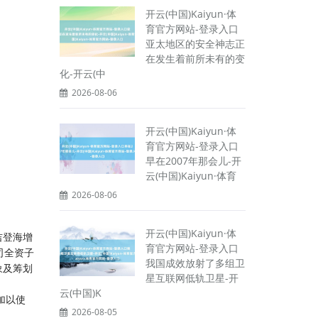
开云(中国)Kaiyun·体
育官方网站-登录入口
亚太地区的安全神志正
在发生着前所未有的变
化-开云(中
2026-08-06
开云(中国)Kaiyun·体
育官方网站-登录入口
早在2007年那会儿-开
云(中国)Kaiyun·体育
2026-08-06
开云(中国)Kaiyun·体
吉登海增
育官方网站-登录入口
司全资子
我国成效放射了多组卫
象及筹划
星互联网低轨卫星-开
云(中国)K
加以使
2026-08-05